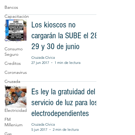
Bancos
Capacitación
Los kioscos no
Compras
online
cargarán la SUBE el 28,
Consejos
29 y 30 de junio
Consumo
Seguro
Cruzada Cívica
27 jun 2017
1 min de lectura
Creditos
Coronavirus
Cruzada
Nutritiva
Es ley la gratuidad del
Eficiencia
servicio de luz para los
Energética
Electricidad
electrodependientes
FM
Millenium
Cruzada Cívica
5 jun 2017
2 min de lectura
Gas