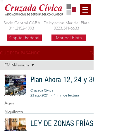
Sede Central CABA
Delegación Mar del Plata
011.2152-1993
0223.341-6633
Capital Federal
Mar del Plata
QUÉ ESTÁ PASANDO
FM Millenium
Todas
Plan Ahora 12, 24 y 30
Ahora 12
Cruzada Cívica
Ahora 18
23 ago 2021
1 min de lectura
Agua
Alquileres
ANMAT
LEY DE ZONAS FRÍAS
Automóviles