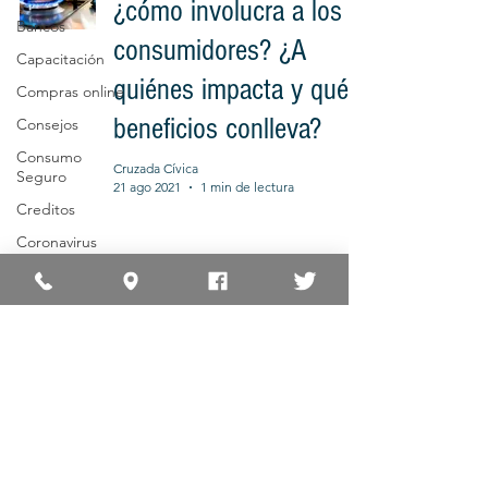
¿cómo involucra a los
Bancos
consumidores? ¿A
Capacitación
quiénes impacta y qué
Compras online
beneficios conlleva?
Consejos
Consumo
Cruzada Cívica
Seguro
21 ago 2021
1 min de lectura
Creditos
Coronavirus
Cruzada
Nutritiva
Eficiencia
Energética
Inicio
Qué esta pasando
Electricidad
La Institución
Normativa
FM Millenium
Prensa
Cooperación
Consumidores y Usuarios
Guía de Reclamos
Gas
Preguntas frecuentes
Organismos de Control
Contacto
Cómo leer su factura
Información