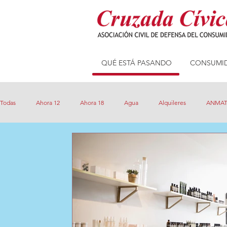
QUÉ ESTÁ PASANDO
CONSUMID
Todas
Ahora 12
Ahora 18
Agua
Alquileres
ANMA
Consumo Seguro
Creditos
Coronavirus
Cruzada Nutriti
Internet
Precios cuidados
Precios Máximos
Precios Tra
Tarjetas
Subtes