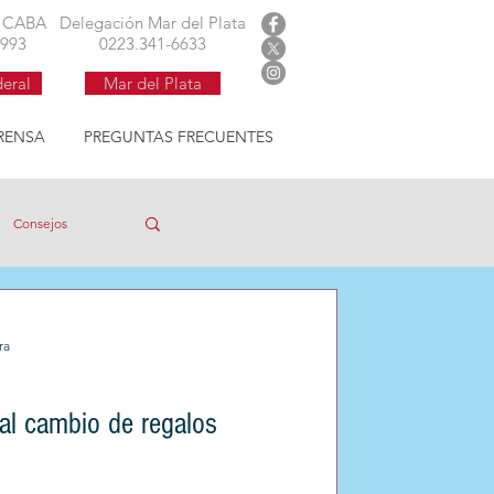
 argentina
l CABA
Delegación Mar del Plata
1993
0223.341-6633
deral
Mar del Plata
RENSA
PREGUNTAS FRECUENTES
Consejos
Información
ra
ifa Social
 al cambio de regalos