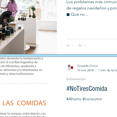
Los problemas más comunes
de regalos navideños y pro
◼︎ Que no...
Cruzada Cívica
14 nov 2018
1 min de lect
Información
#NoTiresComida
#Ahorro #consumo