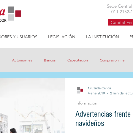
Cruzada Cívica asociación civil defensa consumidor buenos aires
Sede Centra
011.2152-
Capital Fe
ORES Y USUARIOS
LEGISLACIÓN
LA INSTITUCIÓN
P
T
Automóviles
Bancos
Capacitación
Compras online
va
Eficiencia Energética
Electricidad
FM Millenium
Gas
Cruzada Cívica
4 ene 2019
2 min de lectu
Información
nsparentes
Prepagas
Procrear
Reclamos
Tarifas
Tar
Advertencias frente
navideños