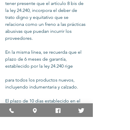
tener presente que el artículo 8 bis de 
la ley 24.240, incorpora el deber de 
trato digno y equitativo que se 
relaciona como un freno a las prácticas 
abusivas que puedan incurrir los 
proveedores.
En la misma línea, se recuerda que el 
plazo de 6 meses de garantía, 
establecido por la ley 24.240 rige
para todos los productos nuevos, 
incluyendo indumentaria y calzado.
El plazo de 10 días establecido en el 
artículo 34 de la ley 24.240 faculta al 
consumidor a anular la operación con 
derecho a que se le restituya lo 
abonado, en caso de compras o 