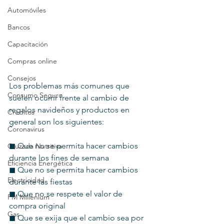
Automóviles
Bancos
Capacitación
Compras online
Consejos
Los problemas más comunes que 
Consumo Seguro
suelen ocurrir frente al cambio de 
regalos navideños y productos en 
Creditos
general son los siguientes:
Coronavirus
◼︎ Que no se permita hacer cambios 
Cruzada Nutritiva
durante los fines de semana
Eficiencia Energética
◼︎ Que no se permita hacer cambios 
Electricidad
durante las fiestas
◼︎ Que no se respete el valor de 
FM Millenium
compra original
Gas
◼︎ Que se exija que el cambio sea por 