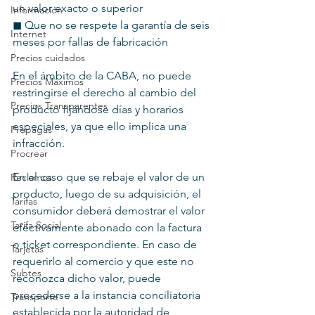
un valor exacto o superior
Información
◼︎ Que no se respete la garantía de seis 
Internet
meses por fallas de fabricación
Precios cuidados
En el ámbito de la CABA, no puede 
Precios Máximos
restringirse el derecho al cambio del 
Precios Transparentes
producto fijándose días y horarios 
especiales, ya que ello implica una 
Prepagas
infracción.
Procrear
En el caso que se rebaje el valor de un 
Reclamos
producto, luego de su adquisición, el 
Tarifas
consumidor deberá demostrar el valor 
Tarifa Social
efectivamente abonado con la factura 
o ticket correspondiente. En caso de 
Tarjetas
requerirlo al comercio y que este no 
Subtes
reconozca dicho valor, puede 
procederse a la instancia conciliatoria 
Transporte
establecida por la autoridad de 