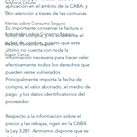
Telefonía Celular
aplicación en el ámbito de la CABA, y 
TV
con atención a través de las comunas.
Alertas sobre Consumo Seguro
Es importante conservar la factura o 
Actividades sobre Consumo Seguro
ticket de compra, y no solamente el 
ticket de cambio, puesto que este 
Medios Consumo Seguro
último no cuenta con toda la 
Súper Cerca
información necesaria para hacer valer 
efectivamente todos los derechos que 
pueden verse vulnerados. 
Principalmente importa la fecha de 
compra, el valor abonado, el medio de 
pago, y los datos identificatorios del 
proveedor.
Respecto a la información sobre el 
precio y las rebajas, rigen en la CABA 
la Ley 3.281. Asimismo dispone que se 