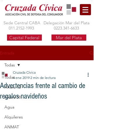
Sede Central CABA
Delegación Mar del Plata
011.2152-1993
0223.341-6633
Capital Federal
Mar del Plata
Entrada
Todas
Cruzada Cívica
Todas
4 ene 2019
2 min de lectura
Advertencias frente al cambio de
Ahora 12
regalos navideños
Ahora 18
Agua
Alquileres
ANMAT