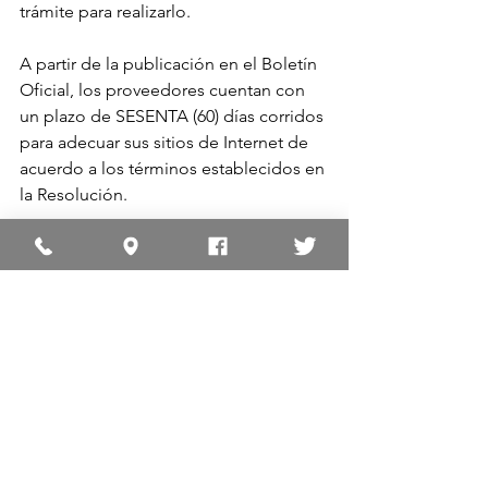
trámite para realizarlo.
A partir de la publicación en el Boletín 
Oficial, los proveedores cuentan con 
un plazo de SESENTA (60) días corridos 
para adecuar sus sitios de Internet de 
acuerdo a los términos establecidos en 
la Resolución.
Resolución 424/2020
https://www.boletinoficial.gob.ar/detall
eAviso/primera/235729/20201005 
Coronavirus
Información
Reclamos