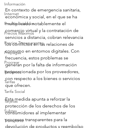
Información
En contexto de emergencia sanitaria, 
Internet
económica y social, en el que se ha 
Precios cuidados
multiplicado notablemente el 
comercio virtual y la contratación de 
Precios Máximos
servicios a distancia, cobran relevancia 
Precios Transparentes
los conflictos en las relaciones de 
consumo en entornos digitales. Con 
Prepagas
frecuencia, estos problemas se 
Procrear
generan por la falta de información 
proporcionada por los proveedores, 
Reclamos
con respecto a los bienes o servicios 
Tarifas
que ofrecen.
Tarifa Social
Esta medida apunta a reforzar la 
Tarjetas
protección de los derechos de los 
Subtes
consumidores al implementar 
procesos transparentes para la 
Transporte
devolución de productos y reembolso 