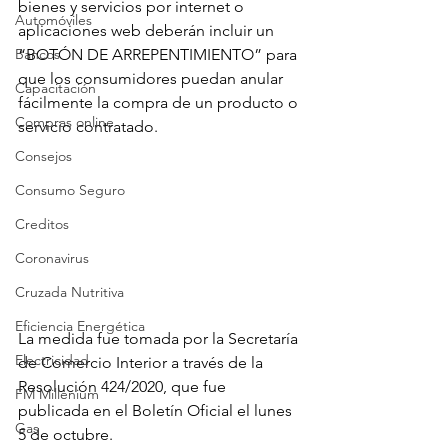
bienes y servicios por internet o 
Automóviles
aplicaciones web deberán incluir un 
Bancos
“BOTÓN DE ARREPENTIMIENTO” para 
que los consumidores puedan anular 
Capacitación
fácilmente la compra de un producto o 
Compras online
servicio contratado. 
Consejos
Consumo Seguro
Creditos
Coronavirus
Cruzada Nutritiva
Eficiencia Energética
La medida fue tomada por la Secretaría 
Electricidad
de Comercio Interior a través de la 
Resolución 424/2020, que fue 
FM Millenium
publicada en el Boletín Oficial el lunes 
Gas
5 de octubre. 