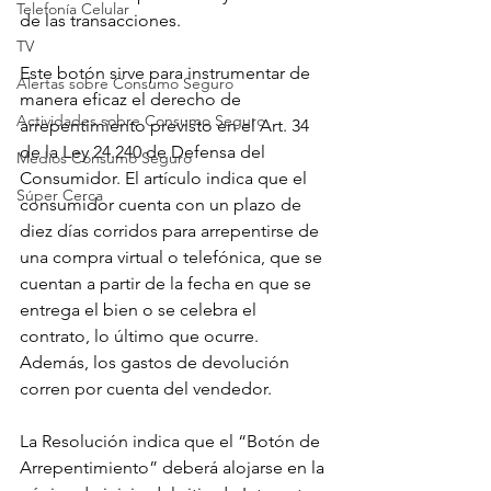
Telefonía Celular
de las transacciones.
TV
Este botón sirve para instrumentar de 
Alertas sobre Consumo Seguro
manera eficaz el derecho de 
Actividades sobre Consumo Seguro
arrepentimiento previsto en el Art. 34 
de la Ley 24.240 de Defensa del 
Medios Consumo Seguro
Consumidor. El artículo indica que el 
Súper Cerca
consumidor cuenta con un plazo de 
diez días corridos para arrepentirse de 
una compra virtual o telefónica, que se 
cuentan a partir de la fecha en que se 
entrega el bien o se celebra el 
contrato, lo último que ocurre. 
Además, los gastos de devolución 
corren por cuenta del vendedor.
La Resolución indica que el “Botón de 
Arrepentimiento” deberá alojarse en la 