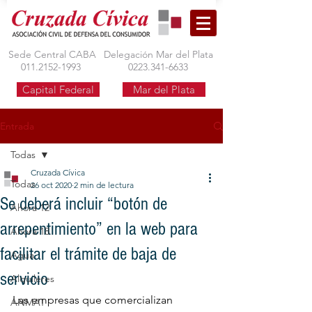
Sede Central CABA
Delegación Mar del Plata
011.2152-1993
0223.341-6633
Capital Federal
Mar del Plata
Entrada
Todas
Cruzada Cívica
Todas
26 oct 2020
2 min de lectura
Se deberá incluir “botón de
Ahora 12
arrepentimiento” en la web para
Ahora 18
facilitar el trámite de baja de
Agua
servicio
Alquileres
Las empresas que comercializan 
ANMAT