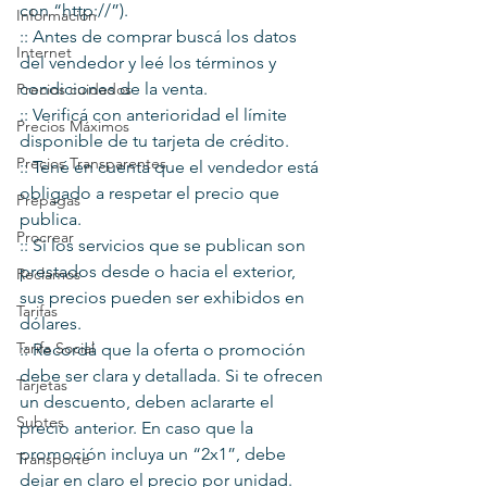
con “http://”).
Información
:: Antes de comprar buscá los datos 
Internet
del vendedor y leé los términos y
condiciones de la venta.
Precios cuidados
:: Verificá con anterioridad el límite 
Precios Máximos
disponible de tu tarjeta de crédito.
Precios Transparentes
:: Tené en cuenta que el vendedor está 
obligado a respetar el precio que 
Prepagas
publica.
Procrear
:: Si los servicios que se publican son 
prestados desde o hacia el exterior, 
Reclamos
sus precios pueden ser exhibidos en 
Tarifas
dólares.
Tarifa Social
:: Recordá que la oferta o promoción 
debe ser clara y detallada. Si te ofrecen 
Tarjetas
un descuento, deben aclararte el 
Subtes
precio anterior. En caso que la 
promoción incluya un “2x1”, debe 
Transporte
dejar en claro el precio por unidad.