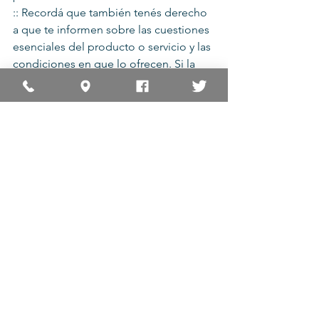
:: Recordá que también tenés derecho 
a que te informen sobre las cuestiones 
esenciales del producto o servicio y las 
condiciones en que lo ofrecen. Si la 
información no es clara o suficiente 
podes pedirla.
Consultas y reclamos
Línea gratuita de orientación al 
consumidor: 0800-666- 1518, de lunes a 
viernes de 8 a 20 hs. Hacé tu reclamo 
en www.consumidor.gov.ar
También podés informarte con 
nosotros, mandanos tu consulta o 
reclamo a  capital@cruzadacivica.org.ar
Consejos
Compras online