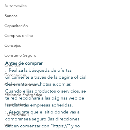
Automóviles
Bancos
Capacitación
Compras online
Consejos
Consumo Seguro
Antes de comprar
Creditos
:: Realizá la búsqueda de ofertas 
Coronavirus
únicamente a través de la página oficial 
del evento: www.hotsale.com.ar. 
Cruzada Nutritiva
Cuando elijas productos o servicios, se 
Eficiencia Energética
te redireccionará a las páginas web de 
Electricidad
las distintas empresas adheridas.
:: Asegurate que el sitio donde vas a 
FM Millenium
comprar sea seguro (las direcciones 
Gas
deben comenzar con “https://” y no 