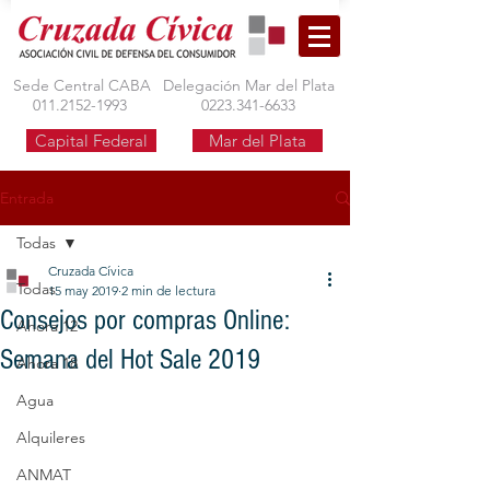
Sede Central CABA
Delegación Mar del Plata
011.2152-1993
0223.341-6633
Capital Federal
Mar del Plata
Entrada
Todas
Cruzada Cívica
Todas
15 may 2019
2 min de lectura
Consejos por compras Online:
Ahora 12
Semana del Hot Sale 2019
Ahora 18
Agua
Alquileres
ANMAT