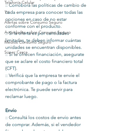
Telefonía Celular
:: Corroborá las políticas de cambio de 
cada empresa para conocer todas las 
TV
opciones en caso de no estar 
Alertas sobre Consumo Seguro
conforme con el producto.
Actividades sobre Consumo Seguro
:: Si la oferta es por cantidades 
limitadas, te deben informar cuántas 
Medios Consumo Seguro
unidades se encuentran disponibles.
Súper Cerca
:: Si te ofrecen financiación, asegurate 
que se aclare el costo financiero total 
(CFT).
:: Verificá que la empresa te envíe el 
comprobante de pago o la factura 
electrónica. Te puede servir para 
reclamar luego.
Envío
:: Consultá los costos de envío antes 
de comprar. Además, si el vendedor  