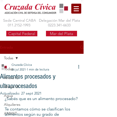
Sede Central CABA
Delegación Mar del Plata
011.2152-1993
0223.341-6633
Capital Federal
Mar del Plata
Entrada
Todas
Cruzada Cívica
Todas
26 jul 2021
1 min de lectura
Alimentos procesados y
Ahora 12
ultraprocesados
Ahora 18
Actualizado:
27 sept 2021
Agua
¿Sabés que es un alimento procesado?
Alquileres
Te contamos cómo se clasifican los 
ANMAT
alimentos según su grado de 