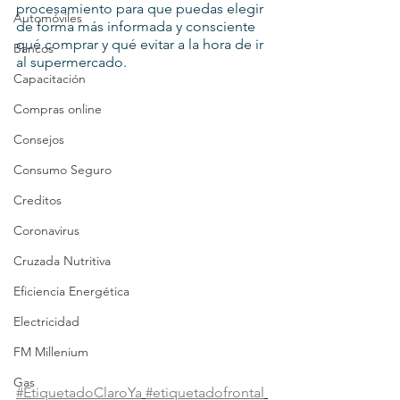
procesamiento para que puedas elegir 
Automóviles
de forma más informada y consciente 
qué comprar y qué evitar a la hora de ir 
Bancos
al supermercado.
Capacitación
Compras online
Consejos
Consumo Seguro
Creditos
Coronavirus
Cruzada Nutritiva
Eficiencia Energética
Electricidad
FM Millenium
Gas
#EtiquetadoClaroYa
#etiquetadofrontal