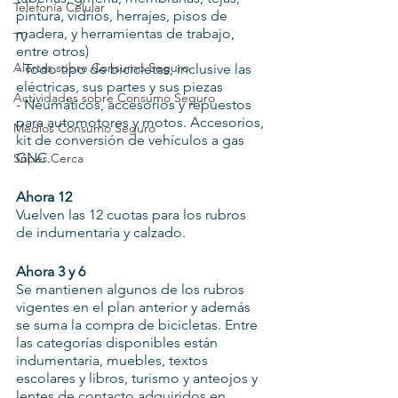
Telefonía Celular
pintura, vidrios, herrajes, pisos de 
madera, y herramientas de trabajo, 
TV
entre otros)
Alertas sobre Consumo Seguro
- Todo tipo de bicicletas, inclusive las 
eléctricas, sus partes y sus piezas
Actividades sobre Consumo Seguro
- Neumáticos, accesorios y repuestos 
para automotores y motos. Accesorios, 
Medios Consumo Seguro
kit de conversión de vehículos a gas 
GNC.
Súper Cerca
Ahora 12
Vuelven las 12 cuotas para los rubros 
de indumentaria y calzado.
Ahora 3 y 6
Se mantienen algunos de los rubros 
vigentes en el plan anterior y además 
se suma la compra de bicicletas. Entre 
las categorías disponibles están 
indumentaria, muebles, textos 
escolares y libros, turismo y anteojos y 
lentes de contacto adquiridos en 