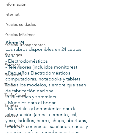
Información
Internet
Precios cuidados
Precios Máximos
Ahora 24
Precios Transparentes
Los rubros disponibles en 24 cuotas 
Prepagas
son:
- Electrodomésticos
Procrear
- Televisores (incluidos monitores)
- Pequeños Electrodomésticos: 
Reclamos
computadoras, notebooks y tablets. 
Todos los modelos, siempre que sean 
Tarifas
de fabricación nacional
Tarifa Social
- Colchones y sommiers
- Muebles para el hogar
Tarjetas
- Materiales y herramientas para la 
construcción (arena, cemento, cal, 
Subtes
yeso, ladrillos, hierro, chapa, aberturas, 
Transporte
maderas, cerámicos, sanitarios, caños y 
tuberías, grifería, membranas, tejas, 