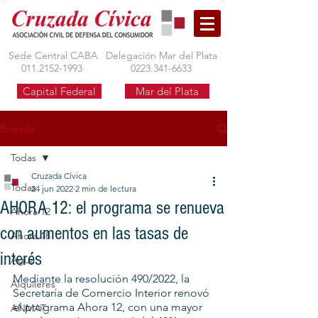
Sede Central CABA
Delegación Mar del Plata
011.2152-1993
0223.341-6633
Capital Federal
Mar del Plata
Entrada
Todas
Cruzada Cívica
Todas
24 jun 2022
2 min de lectura
AHORA 12: el programa se renueva
Ahora 12
con aumentos en las tasas de
Ahora 18
interés
Agua
Mediante la resolución 490/2022, la 
Alquileres
Secretaría de Comercio Interior renovó 
el programa Ahora 12, con una mayor 
ANMAT