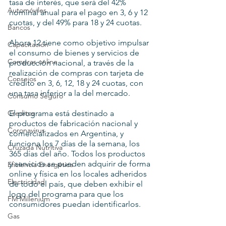
tasa de interés, que será del 42% 
Automóviles
nominal anual para el pago en 3, 6 y 12 
cuotas, y del 49% para 18 y 24 cuotas.
Bancos
Ahora 12 tiene como objetivo impulsar 
Capacitación
el consumo de bienes y servicios de 
Compras online
producción nacional, a través de la 
realización de compras con tarjeta de 
Consejos
crédito en 3, 6, 12, 18 y 24 cuotas, con 
una tasa inferior a la del mercado.
Consumo Seguro
Creditos
El programa está destinado a 
productos de fabricación nacional y 
Coronavirus
comercializados en Argentina, y 
funciona los 7 días de la semana, los 
Cruzada Nutritiva
365 días del año. Todos los productos 
y servicios se pueden adquirir de forma 
Eficiencia Energética
online y física en los locales adheridos 
Electricidad
de todo el país, que deben exhibir el 
logo del programa para que los 
FM Millenium
consumidores puedan identificarlos.
Gas