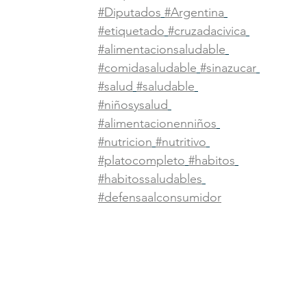
#Diputados
#Argentina
#etiquetado
#cruzadacivica
#alimentacionsaludable
#comidasaludable
#sinazucar
#salud
#saludable
#niñosysalud
#alimentacionenniños
#nutricion
#nutritivo
#platocompleto
#habitos
#habitossaludables
#defensaalconsumidor