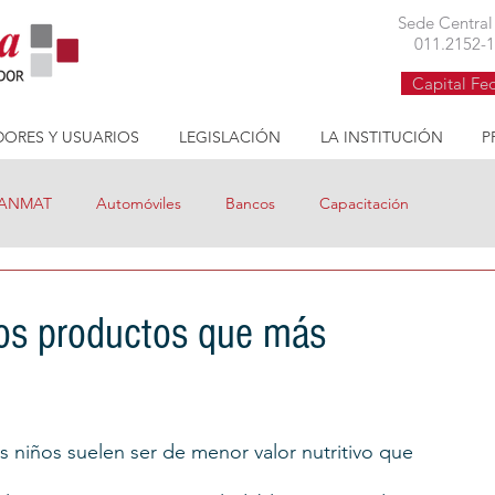
Cruzada Cívica asociación civil defensa consumidor buenos aires
Sede Centra
011.2152-
Capital Fe
ORES Y USUARIOS
LEGISLACIÓN
LA INSTITUCIÓN
P
ANMAT
Automóviles
Bancos
Capacitación
ditos
Coronavirus
Cruzada Nutritiva
los productos que más
Gas
Información
Internet
Precios cuidados
 niños suelen ser de menor valor nutritivo que 
Procrear
Reclamos
Tarifas
Tarifa Social