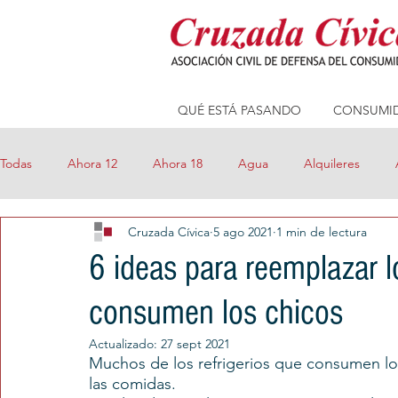
QUÉ ESTÁ PASANDO
CONSUMID
Todas
Ahora 12
Ahora 18
Agua
Alquileres
Cruzada Cívica
5 ago 2021
1 min de lectura
Compras online
Consejos
Consumo Seguro
Cre
6 ideas para reemplazar 
consumen los chicos
Eficiencia Energética
Electricidad
FM Millenium
Actualizado:
27 sept 2021
Muchos de los refrigerios que consumen los
Precios Máximos
Precios Transparentes
Prepagas
las comidas.