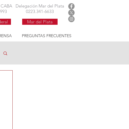
 argentina
l CABA
Delegación Mar del Plata
1993
0223.341-6633
deral
Mar del Plata
RENSA
PREGUNTAS FRECUENTES