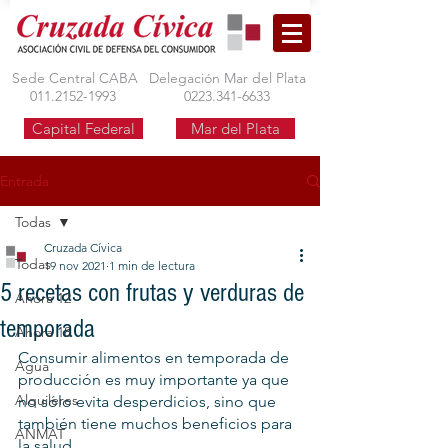
Sede Central CABA
Delegación Mar del Plata
011.2152-1993
0223.341-6633
Capital Federal
Mar del Plata
Entrada
Todas
Cruzada Cívica
Todas
19 nov 2021
1 min de lectura
5 recetas con frutas y verduras de
Ahora 12
temporada
Ahora 18
Consumir alimentos en temporada de 
Agua
producción es muy importante ya que 
Alquileres
no sólo evita desperdicios, sino que 
también tiene muchos beneficios para 
ANMAT
la salud.