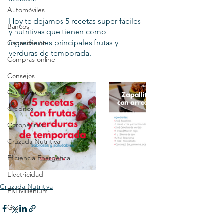
Automóviles
Hoy te dejamos 5 recetas super fáciles 
Bancos
y nutritivas que tienen como 
ingredientes principales frutas y 
Capacitación
verduras de temporada.
Compras online
Consejos
Consumo Seguro
Creditos
Coronavirus
Cruzada Nutritiva
Eficiencia Energética
Electricidad
Cruzada Nutritiva
FM Millenium
Gas