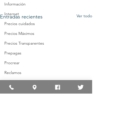
Información
Internet
Ver todo
Entradas recientes
Precios cuidados
Precios Máximos
Precios Transparentes
Prepagas
Procrear
Reclamos
Tarifas
Tarifa Social
Tarjetas
Subtes
Transporte
Comentarios