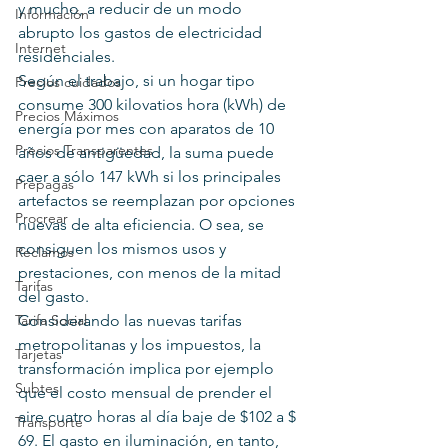
y mucho, a reducir de un modo 
Información
abrupto los gastos de electricidad 
Internet
residenciales.
Según el trabajo, si un hogar tipo 
Precios cuidados
consume 300 kilovatios hora (kWh) de 
Precios Máximos
energía por mes con aparatos de 10 
Precios Transparentes
años de antigüedad, la suma puede 
caer a sólo 147 kWh si los principales 
Prepagas
artefactos se reemplazan por opciones 
Procrear
nuevas de alta eficiencia. O sea, se 
consiguen los mismos usos y 
Reclamos
prestaciones, con menos de la mitad 
Tarifas
del gasto.
Tarifa Social
Considerando las nuevas tarifas 
metropolitanas y los impuestos, la 
Tarjetas
transformación implica por ejemplo 
Subtes
que el costo mensual de prender el 
aire cuatro horas al día baje de $102 a $ 
Transporte
69. El gasto en iluminación, en tanto, 