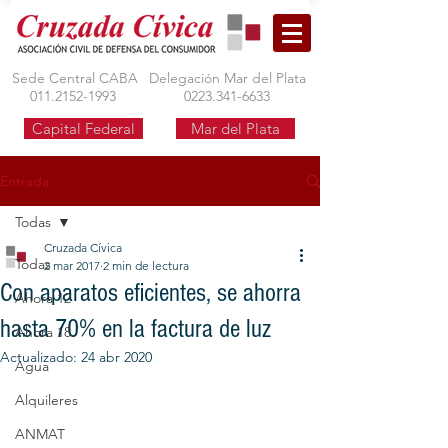
Sede Central CABA
Delegación Mar del Plata
011.2152-1993
0223.341-6633
Capital Federal
Mar del Plata
Entrada
Todas
Cruzada Cívica
Todas
2 mar 2017
2 min de lectura
Con aparatos eficientes, se ahorra
Ahora 12
hasta 70% en la factura de luz
Ahora 18
Actualizado:
24 abr 2020
Agua
Alquileres
ANMAT