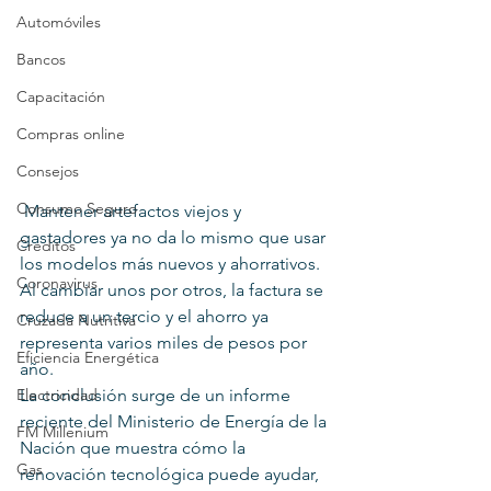
Automóviles
Bancos
Capacitación
Compras online
Consejos
Consumo Seguro
 Mantener artefactos viejos y 
gastadores ya no da lo mismo que usar 
Creditos
los modelos más nuevos y ahorrativos. 
Coronavirus
Al cambiar unos por otros, la factura se 
reduce a un tercio y el ahorro ya 
Cruzada Nutritiva
representa varios miles de pesos por 
Eficiencia Energética
año.
Electricidad
La conclusión surge de un informe 
reciente del Ministerio de Energía de la 
FM Millenium
Nación que muestra cómo la 
Gas
renovación tecnológica puede ayudar, 