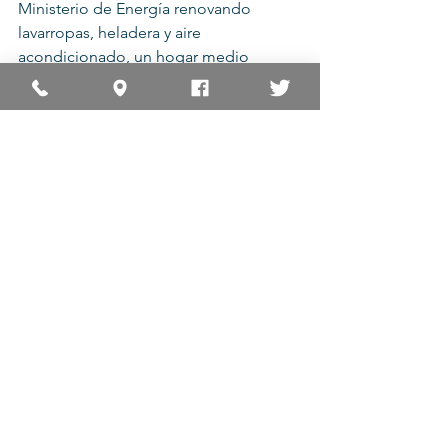
Ministerio de Energía renovando 
lavarropas, heladera y aire 
acondicionado, un hogar medio 
pagaría $ 3.200 menos al año.
#Ahorro
#Electricidad
#Luz
Eficiencia Energética
Consumo Seguro
Alertas sobre Consumo Seguro
Ver todo
Entradas recientes