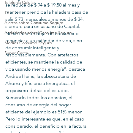
Telefonía Celular
se reduce de $ 94 a $ 19,50 al mes y 
mantener prendida la heladera pasa de 
TV
salir $ 73 mensuales a menos de $ 34, 
Alertas sobre Consumo Seguro
siempre para un usuario de Capital.
Actividades sobre Consumo Seguro
No se trata de dejar de consumir o 
renunciar a un estándar de vida, sino 
Medios Consumo Seguro
de consumir inteligente y 
Súper Cerca
responsablemente. Con artefactos 
eficientes, se mantiene la calidad de 
vida usando menos energía”, destaca 
Andrea Heins, la subsecretaria de 
Ahorro y Eficiencia Energética, el 
organismo detrás del estudio.
Sumando todos los aparatos, el 
consumo de energía del hogar 
eficiente del ejemplo es 51% menor. 
Pero lo interesante es que, en el caso 
considerado, el beneficio en la factura 