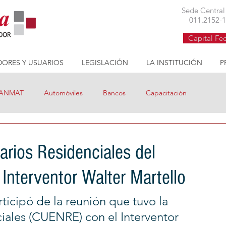
Cruzada Cívica asociación civil defensa consumidor buenos aires
Sede Centra
011.2152-
Capital Fe
ORES Y USUARIOS
LEGISLACIÓN
LA INSTITUCIÓN
P
ANMAT
Automóviles
Bancos
Capacitación
ditos
Coronavirus
Cruzada Nutritiva
arios Residenciales del
Interventor Walter Martello
Gas
Información
Internet
Precios cuidados
rticipó de la reunión que tuvo la 
Procrear
Reclamos
Tarifas
Tarifa Social
iales (CUENRE) con el Interventor 