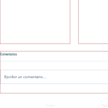
Comentarios
Escribir un comentario...
Nuevos subsidios a la luz y el gas: qué
La mitad de los
cambia en 2026, cómo hacer el trámite
perdió los subsi
y por qué las facturas pueden
electricidad
Inicio
Qué
aumentar