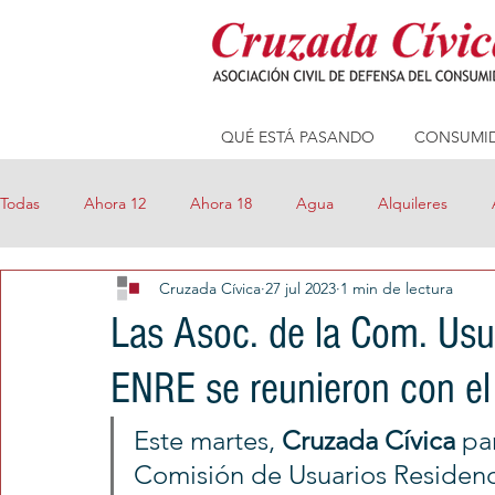
QUÉ ESTÁ PASANDO
CONSUMID
Todas
Ahora 12
Ahora 18
Agua
Alquileres
Cruzada Cívica
27 jul 2023
1 min de lectura
Compras online
Consejos
Consumo Seguro
Cre
Las Asoc. de la Com. Usu
ENRE se reunieron con el 
Eficiencia Energética
Electricidad
FM Millenium
Este martes, 
Cruzada Cívica
 pa
Precios Máximos
Precios Transparentes
Prepagas
Comisión de Usuarios Residenc