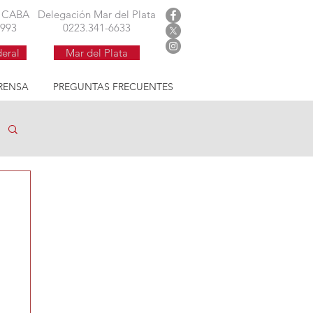
 argentina
l CABA
Delegación Mar del Plata
1993
0223.341-6633
deral
Mar del Plata
RENSA
PREGUNTAS FRECUENTES