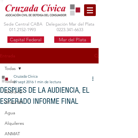
Sede Central CABA
Delegación Mar del Plata
011.2152-1993
0223.341-6633
Capital Federal
Mar del Plata
Entrada
Todas
Cruzada Cívica
Todas
29 sept 2016
1 min de lectura
DESPUES DE LA AUDIENCIA, EL
Ahora 12
ESPERADO INFORME FINAL
Ahora 18
Agua
Alquileres
ANMAT