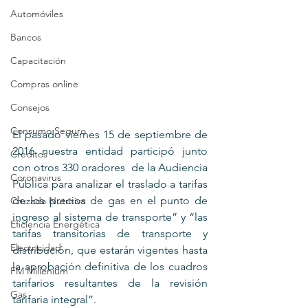
Automóviles
Bancos
Capacitación
Compras online
Consejos
Consumo Seguro
El pasado viernes 15 de septiembre de 
2016 nuestra entidad participó junto 
Creditos
con otros 330 oradores  de la Audiencia 
Coronavirus
Pública para analizar el traslado a tarifas 
de los precios de gas en el punto de 
Cruzada Nutritiva
ingreso al sistema de transporte” y “las 
Eficiencia Energética
tarifas transitorias de transporte y 
Electricidad
distribución, que estarán vigentes hasta 
la aprobación definitiva de los cuadros 
FM Millenium
tarifarios resultantes de la revisión 
Gas
tarifaria integral”. 