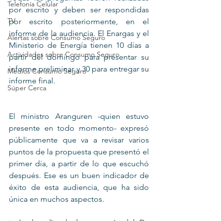
Telefonía Celular
por escrito y deben ser respondidas 
TV
por escrito posteriormente, en el 
informe de la audiencia. El Enargas y el 
Alertas sobre Consumo Seguro
Ministerio de Energía tienen 10 días a 
Actividades sobre Consumo Seguro
partir del domingo para presentar su 
informe preliminar y 30 para entregar su 
Medios Consumo Seguro
informe final.
Súper Cerca
El ministro Aranguren -quien estuvo 
presente en todo momento- expresó 
públicamente que va a revisar varios 
puntos de la propuesta que presentó el 
primer día, a partir de lo que escuchó 
después. Ese es un buen indicador de 
éxito de esta audiencia, que ha sido 
única en muchos aspectos. 