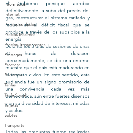
El Gobierno persigue aprobar 
Información
definitivamente la suba del precio del 
Internet
gas, reestructurar el sistema tarifario y 
Precios cuidados
reducir así el déficit fiscal que se 
produce a través de los subsidios a la 
Precios Máximos
energía.
Precios Transparentes
Durante los 3 días de sesiones de unas 
30 horas de duración 
Prepagas
aproximadamente, se dio una enorme 
Procrear
muestra que el país está madurando en 
el respeto cívico. En este sentido, esta 
Reclamos
audiencia fue un signo promisorio de 
Tarifas
una convivencia cada vez más 
Tarifa Social
democrática, aún entre fuertes disensos 
y en su diversidad de intereses, miradas 
Tarjetas
y estilos.
Subtes
Transporte
Todas las preguntas fueron realizadas 