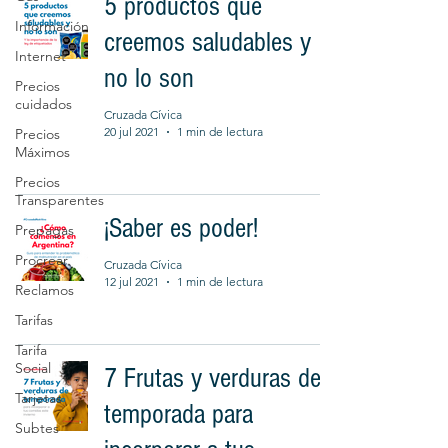
5 productos que
Información
creemos saludables y
Internet
no lo son
Precios
cuidados
Cruzada Cívica
20 jul 2021
1 min de lectura
Precios
Máximos
Precios
Transparentes
¡Saber es poder!
Prepagas
Procrear
Cruzada Cívica
12 jul 2021
1 min de lectura
Reclamos
Tarifas
Tarifa
Social
7 Frutas y verduras de
Tarjetas
temporada para
Subtes