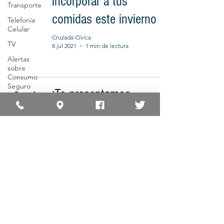
incorporar a tus
Transporte
comidas este invierno
Telefonía
Celular
Cruzada Cívica
TV
8 jul 2021
1 min de lectura
Alertas
sobre
Consumo
Seguro
¡Te presentamos
Actividades
CRUZADA NUTRITIVA!
sobre
Consumo
Seguro
Cruzada Cívica
6 jul 2021
1 min de lectura
Medios
Consumo
Seguro
Súper
¿Qué es la alimentación
Cerca
saludable?
Cruzada Cívica