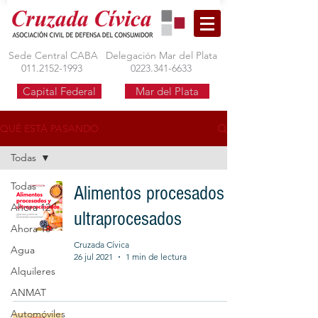
Sede Central CABA
Delegación Mar del Plata
011.2152-1993
0223.341-6633
Capital Federal
Mar del Plata
QUÉ ESTÁ PASANDO
Todas
Todas
Alimentos procesados y
Ahora 12
ultraprocesados
Ahora 18
Cruzada Cívica
Agua
26 jul 2021
1 min de lectura
Alquileres
ANMAT
Automóviles