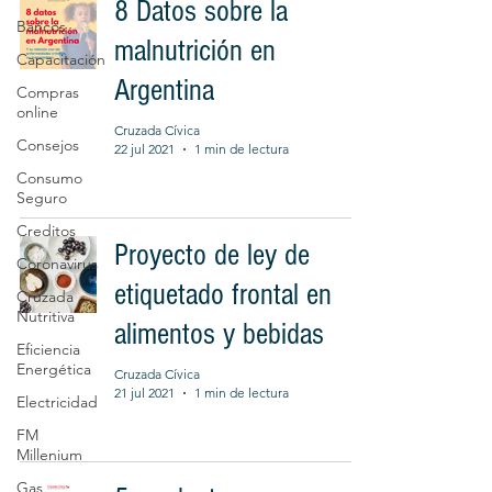
8 Datos sobre la
Bancos
malnutrición en
Capacitación
Argentina
Compras
online
Cruzada Cívica
Consejos
22 jul 2021
1 min de lectura
Consumo
Seguro
Creditos
Proyecto de ley de
Coronavirus
etiquetado frontal en
Cruzada
Nutritiva
alimentos y bebidas
Eficiencia
Energética
Cruzada Cívica
21 jul 2021
1 min de lectura
Electricidad
FM
Millenium
Gas