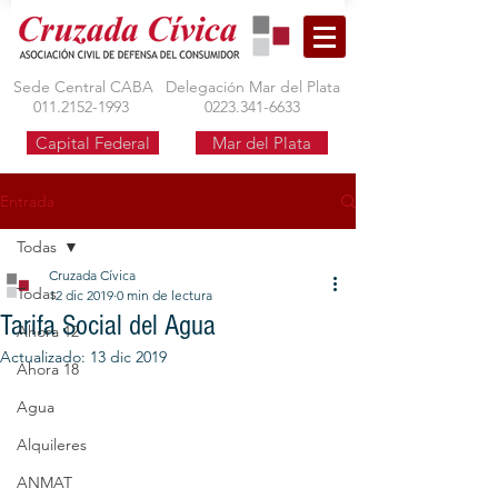
Sede Central CABA
Delegación Mar del Plata
011.2152-1993
0223.341-6633
Capital Federal
Mar del Plata
Entrada
Todas
Cruzada Cívica
Todas
12 dic 2019
0 min de lectura
Tarifa Social del Agua
Ahora 12
Actualizado:
13 dic 2019
Ahora 18
Agua
Alquileres
ANMAT