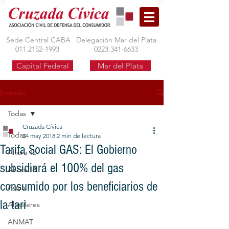
Sede Central CABA
Delegación Mar del Plata
011.2152-1993
0223.341-6633
Capital Federal
Mar del Plata
Entrada
Todas
Cruzada Cívica
Todas
24 may 2018
2 min de lectura
Tarifa Social GAS: El Gobierno
Ahora 12
subsidiará el 100% del gas
Ahora 18
consumido por los beneficiarios de
Agua
la tari
Alquileres
ANMAT