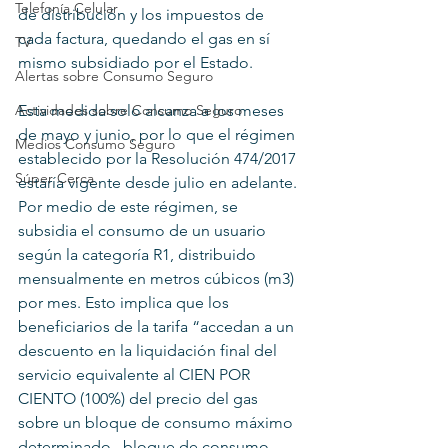
Telefonía Celular
de distribución y los impuestos de 
cada factura, quedando el gas en sí 
TV
mismo subsidiado por el Estado.
Alertas sobre Consumo Seguro
Actividades sobre Consumo Seguro
Esta medida solo alcanza a los meses 
de mayo y junio, por lo que el régimen 
Medios Consumo Seguro
establecido por la Resolución 474/2017 
Súper Cerca
estaría vigente desde julio en adelante. 
Por medio de este régimen, se 
subsidia el consumo de un usuario 
según la categoría R1, distribuido 
mensualmente en metros cúbicos (m3) 
por mes. Esto implica que los 
beneficiarios de la tarifa “accedan a un 
descuento en la liquidación final del 
servicio equivalente al CIEN POR 
CIENTO (100%) del precio del gas 
sobre un bloque de consumo máximo 
determinado –bloque de consumo 