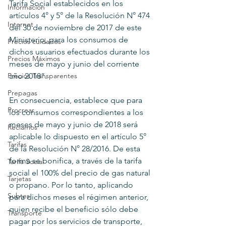
Tarifa Social establecidos en los 
Información
artículos 4° y 5° de la Resolución N° 474 
Internet
del 30 de noviembre de 2017 de este 
Ministerio, para los consumos de 
Precios cuidados
dichos usuarios efectuados durante los 
Precios Máximos
meses de mayo y junio del corriente 
Precios Transparentes
año 2018”.
Prepagas
En consecuencia, establece que para 
Procrear
los consumos correspondientes a los 
meses de mayo y junio de 2018 será 
Reclamos
aplicable lo dispuesto en el artículo 5° 
Tarifas
de la Resolución N° 28/2016. De esta 
forma se bonifica, a través de la tarifa 
Tarifa Social
social el 100% del precio de gas natural 
Tarjetas
o propano. Por lo tanto, aplicando 
Subtes
para dichos meses el régimen anterior, 
quien recibe el beneficio sólo debe 
Transporte
pagar por los servicios de transporte, 