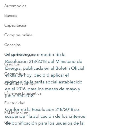
Automóviles
Bancos
Capacitación
Compras online
Consejos
Consumo Seguro
 El gobierno, por medio de la 
Resolución 218/2018 del Ministerio de 
Creditos
Energía, publicada en el Boletín Oficial 
Coronavirus
el día de hoy, decidió aplicar el 
régimen de la tarifa social establecido 
Cruzada Nutritiva
en el 2016, para los meses de mayo y 
Eficiencia Energética
junio del 2018.
Electricidad
Conforme la Resolución 218/2018 se 
FM Millenium
suspende “la aplicación de los criterios 
Gas
de bonificación para los usuarios de la 