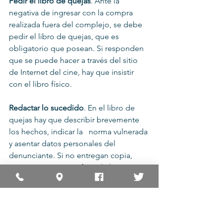
Pedir el libro de quejas
. Ante la 
negativa de ingresar con la compra 
realizada fuera del complejo, se debe 
pedir el libro de quejas, que es 
obligatorio que posean. Si responden 
que se puede hacer a través del sitio 
de Internet del cine, hay que insistir 
con el libro físico.
Redactar lo sucedido
. En el libro de 
quejas hay que describir brevemente 
los hechos, indicar la   norma vulnerada 
y asentar datos personales del 
denunciante. Si no entregan copia, 
conviene tomar una foto de la página 
con el celular. Luego, si el consumidor 
decide ingresar al cine, debe entregar 
los alimentos y retirarlos a la salida, o 
bien pedir la devolución del dinero de 