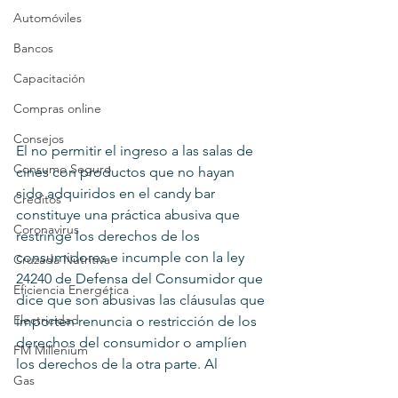
Automóviles
Bancos
Capacitación
Compras online
Consejos
El no permitir el ingreso a las salas de 
Consumo Seguro
cines con productos que no hayan 
sido adquiridos en el candy bar 
Creditos
constituye una práctica abusiva que 
Coronavirus
restringe los derechos de los 
consumidores e incumple con la ley 
Cruzada Nutritiva
24240 de Defensa del Consumidor que 
Eficiencia Energética
dice que son abusivas las cláusulas que 
Electricidad
importen renuncia o restricción de los 
derechos del consumidor o amplíen 
FM Millenium
los derechos de la otra parte. Al
Gas