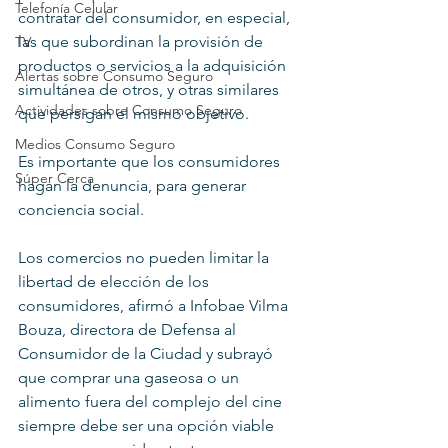
Telefonía Celular
contratar del consumidor, en especial, 
las que subordinan la provisión de 
TV
productos o servicios a la adquisición 
Alertas sobre Consumo Seguro
simultánea de otros, y otras similares 
Actividades sobre Consumo Seguro
que persigan el mismo objetivo.
Medios Consumo Seguro
Es importante que los consumidores 
Súper Cerca
hagan la denuncia, para generar 
conciencia social.
Los comercios no pueden limitar la 
libertad de elección de los 
consumidores, afirmó a Infobae Vilma 
Bouza, directora de Defensa al 
Consumidor de la Ciudad y subrayó 
que comprar una gaseosa o un 
alimento fuera del complejo del cine 
siempre debe ser una opción viable 