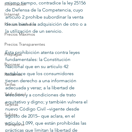
mismo tiempo, contradice la ley 25156 
Información
de Defensa de la Competencia, cuyo 
Internet
artículo 2 prohíbe subordinar la venta 
de un bien a la adquisición de otro o a 
Precios cuidados
la utilización de un servicio.
Precios Máximos
Precios Transparentes
Esta prohibición atenta contra leyes 
Prepagas
fundamentales: la Constitución 
Procrear
Nacional que en su artículo 42 
establece que los consumidores 
Reclamos
tienen derecho a una información 
Tarifas
adecuada y veraz; a la libertad de 
Tarifa Social
elección, y a condiciones de trato 
equitativo y digno; y también vulnera el 
Tarjetas
nuevo Código Civil –vigente desde 
Subtes
agosto de 2015– que aclara, en el 
artículo 1.099, que están prohibidas las 
Transporte
prácticas que limitan la libertad de 