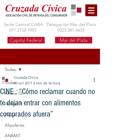
Sede Central CABA
Delegación Mar del Plata
011.2152-1993
0223.341-6633
Capital Federal
Mar del Plata
Entrada
Todas
Cruzada Cívica
Todas
10 oct 2017
3 min de lectura
CINE : “Cómo reclamar cuando no
Ahora 12
te dejan entrar con alimentos
Ahora 18
comprados afuera”
Agua
Alquileres
ANMAT