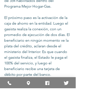
de 354 habilitados dentro del 
Programa Mejor Hogar-Gas.
El próximo paso es la activación de la 
caja de ahorro en la entidad. Luego el 
gasista realiza la conexión, con un 
promedio de ejecución de dos días. El 
beneficiario en ningún momento ve la 
plata del crédito, aclaran desde el 
ministerio del Interior. Es que cuando 
el gasista finaliza, el Estado le paga el 
100% del servicio, y luego el 
beneficiario recibe una tarjeta de 
débito por parte del banco.
Antes de comenzar a pagar el crédito, 
habrá una inspección final por parte de 
la compañía de gas que ofrecerá el 
servicio domiciliario. Este proceso 
toma un promedio de 22 días. Una vez 