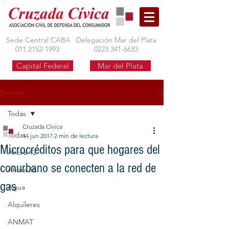
Sede Central CABA
Delegación Mar del Plata
011.2152-1993
0223.341-6633
Capital Federal
Mar del Plata
Entrada
Todas
Cruzada Cívica
Todas
14 jun 2017
2 min de lectura
Microcréditos para que hogares del
Ahora 12
conurbano se conecten a la red de
Ahora 18
gas
Agua
Alquileres
ANMAT