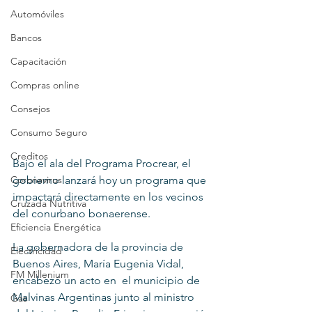
Automóviles
Bancos
Capacitación
Compras online
Consejos
Consumo Seguro
Creditos
Bajo el ala del Programa Procrear, el 
gobierno lanzará hoy un programa que 
Coronavirus
impactará directamente en los vecinos 
Cruzada Nutritiva
del conurbano bonaerense.
Eficiencia Energética
La gobernadora de la provincia de 
Electricidad
Buenos Aires, María Eugenia Vidal, 
FM Millenium
encabezó un acto en  el municipio de 
Malvinas Argentinas junto al ministro 
Gas