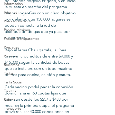
del Interior, Rogelio Frigerio, y anunció 
Información
la puesta en marcha del programa 
Internet
Mejor Hogar-Gas con un claro objetivo 
por delante: que 150.000 hogares se 
Precios cuidados
puedan conectar a la red de 
Precios Máximos
distribución de gas que ya pasa por 
sus puertas.
Precios Transparentes
Prepagas
Bajo el lema Chau garrafa, la línea 
prevé microcréditos de entre $9.000 y 
Procrear
$16.000 según la cantidad de bocas 
Reclamos
que se instalen, con un tope máximo 
Tarifas
de tres para cocina, calefón y estufa.
Tarifa Social
Cada vecino podrá pagar la conexión 
Tarjetas
domiciliaria en 60 cuotas fijas que 
arrancan desde los $257 a $433 por 
Subtes
mes. En la primera etapa, el programa 
Transporte
prevé realizar 40.000 conexiones en 