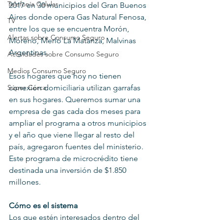
Telefonía Celular
2017 en 30 municipios del Gran Buenos 
Aires donde opera Gas Natural Fenosa, 
TV
entre los que se encuentra Morón, 
Alertas sobre Consumo Seguro
Moreno, Merlo La Matanza, Malvinas 
Argentinas.
Actividades sobre Consumo Seguro
Medios Consumo Seguro
Esos hogares que hoy no tienen 
conexión domiciliaria utilizan garrafas 
Súper Cerca
en sus hogares. Queremos sumar una 
empresa de gas cada dos meses para 
ampliar el programa a otros municipios 
y el año que viene llegar al resto del 
país, agregaron fuentes del ministerio. 
Este programa de microcrédito tiene 
destinada una inversión de $1.850 
millones.
Cómo es el sistema
Los que estén interesados dentro del 