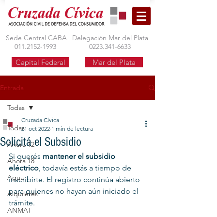
Sede Central CABA
Delegación Mar del Plata
011.2152-1993
0223.341-6633
Capital Federal
Mar del Plata
Entrada
Todas
Cruzada Cívica
Todas
21 oct 2022
1 min de lectura
Solicitá el Subsidio
Ahora 12
Si querés 
mantener el subsidio 
Ahora 18
eléctrico
, todavía estás a tiempo de 
Agua
inscribirte. El registro continúa abierto 
para quienes no hayan aún iniciado el 
Alquileres
trámite.
ANMAT