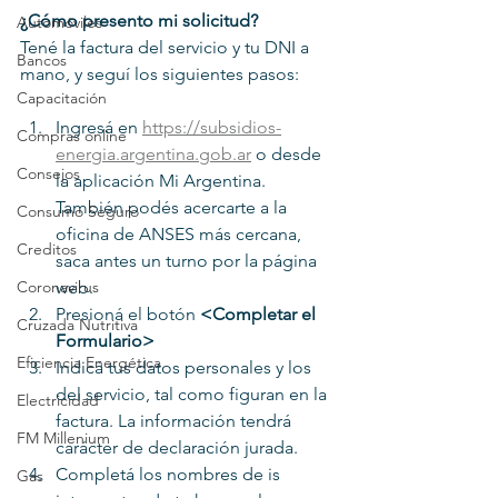
¿Cómo presento mi solicitud?
Automóviles
Tené la factura del servicio y tu DNI a 
Bancos
mano, y seguí los siguientes pasos:
Capacitación
Ingresá en 
https://subsidios-
Compras online
energia.argentina.gob.ar
 o desde 
Consejos
la aplicación Mi Argentina. 
También podés acercarte a la 
Consumo Seguro
oficina de ANSES más cercana, 
Creditos
saca antes un turno por la página 
Coronavirus
web.
Presioná el botón 
<Completar el 
Cruzada Nutritiva
Formulario>
Eficiencia Energética
Indicá tus datos personales y los 
del servicio, tal como figuran en la 
Electricidad
factura. La información tendrá 
FM Millenium
carácter de declaración jurada.
Completá los nombres de is 
Gas