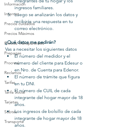
integrantes de tu hogar y los 
Información
ingresos familiares.
Internet
Luego se analizarán los datos y 
recibirás una respuesta en tu 
Precios cuidados
correo electrónico.
Precios Máximos
¿Qué datos me pedirán?
Precios Transparentes
Vas a necesitar los siguientes datos
Prepagas
El número del medidor y el 
Procrear
número del cliente para Edesur o 
en Nro. de Cuenta para Edenor.
Reclamos
El número de trámite que figura 
Tarifas
en tu DNI.
El número de CUIL de cada 
Tarifa Social
integrante del hogar mayor de 18 
Tarjetas
años.
Los ingresos de bolsillo de cada 
Subtes
integrante de hogar mayor de 18 
Transporte
años.