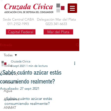
Sede Central CABA
Delegación Mar del Plata
011.2152-1993
0223.341-6633
Capital Federal
Mar del Plata
Entrada
Todas
Cruzada Cívica
Todas
3 sept 2021
1 min de lectura
¿Sabés cuánto azúcar estás
Ahora 12
consumiendo realmente?
Ahora 18
Actualizado:
27 sept 2021
Agua
¿Sabés cuánto azúcar estás 
Alquileres
consumiendo realmente?
ANMAT