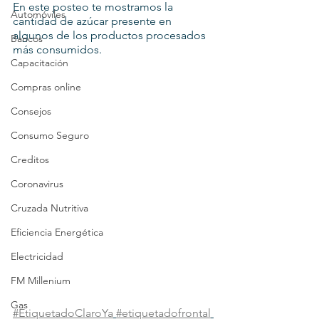
En este posteo te mostramos la 
Automóviles
cantidad de azúcar presente en 
algunos de los productos procesados 
Bancos
más consumidos.
Capacitación
Compras online
Consejos
Consumo Seguro
Creditos
Coronavirus
Cruzada Nutritiva
Eficiencia Energética
Electricidad
FM Millenium
Gas
#EtiquetadoClaroYa
#etiquetadofrontal