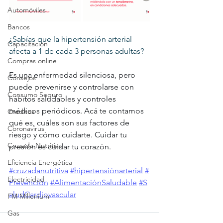
Automóviles
Bancos
¿Sabías que la hipertensión arterial 
Capacitación
afecta a 1 de cada 3 personas adultas?
Compras online
Es una enfermedad silenciosa, pero 
Consejos
puede prevenirse y controlarse con 
Consumo Seguro
hábitos saludables y controles 
médicos periódicos. Acá te contamos 
Creditos
qué es, cuáles son sus factores de 
Coronavirus
riesgo y cómo cuidarte. Cuidar tu 
Cruzada Nutritiva
presión es cuidar tu corazón.
Eficiencia Energética
#cruzadanutritiva
#hipertensiónarterial
#
Electricidad
Prevención
#AlimentaciónSaludable
#S
aludCardiovascular
FM Millenium
Gas