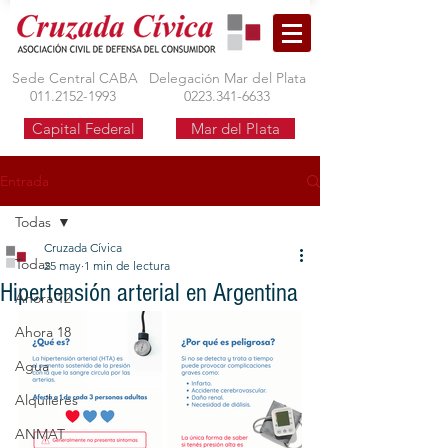
Sede Central CABA
Delegación Mar del Plata
011.2152-1993
0223.341-6633
Capital Federal
Mar del Plata
Entrada
Todas
Cruzada Cívica
Todas
25 may
1 min de lectura
Hipertensión arterial en Argentina
Ahora 12
Ahora 18
Agua
Alquileres
ANMAT