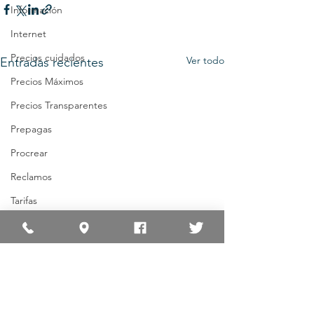
Información
Internet
Precios cuidados
Ver todo
Entradas recientes
Precios Máximos
Precios Transparentes
Prepagas
Procrear
Reclamos
Tarifas
Tarifa Social
Tarjetas
Subtes
Transporte