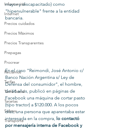
Información
mayor y discapacitado) como 
"hipervulnerable" frente a la entidad 
Internet
bancaria.
Precios cuidados
Precios Máximos
Precios Transparentes
Prepagas
Procrear
En el caso "Reimondi, José Antonio c/ 
Reclamos
Banco Nación Argentina s/ Ley de 
Tarifas
Defensa del consumidor", el hombre, 
de 66 años, publicó en páginas de 
Tarifa Social
Facebook una máquina de cortar pasto 
Tarjetas
(tipo tractor) a $120.000. A los pocos 
Subtes
días, una persona que aparentaba estar 
interesada en la compra, 
lo contactó 
Transporte
por mensajería interna de Facebook y 