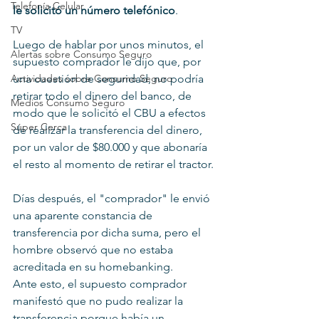
Telefonía Celular
le solicitó un número telefónico
.
TV
Luego de hablar por unos minutos, el 
Alertas sobre Consumo Seguro
supuesto comprador le dijo que, por 
una cuestión de seguridad, no podría 
Actividades sobre Consumo Seguro
retirar todo el dinero del banco, de 
Medios Consumo Seguro
modo que le solicitó el CBU a efectos 
Súper Cerca
de realizar la transferencia del dinero, 
por un valor de $80.000 y que abonaría 
el resto al momento de retirar el tractor.
Días después, el "comprador" le envió 
una aparente constancia de 
transferencia por dicha suma, pero el 
hombre observó que no estaba 
acreditada en su homebanking.
Ante esto, el supuesto comprador 
manifestó que no pudo realizar la 
transferencia porque había un 