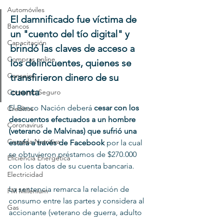
Automóviles
El damnificado fue víctima de 
Bancos
un "cuento del tío digital" y 
Capacitación
brindó las claves de acceso a 
Compras online
los delincuentes, quienes se 
Consejos
transfirieron dinero de su 
cuenta
Consumo Seguro
El Banco Nación deberá 
cesar con los 
Creditos
descuentos efectuados a un hombre 
Coronavirus
(veterano de Malvinas) que sufrió una 
Cruzada Nutritiva
estafa a través de Facebook
 por la cual 
se obtuvieron préstamos de $270.000 
Eficiencia Energética
con los datos de su cuenta bancaria.
Electricidad
La sentencia remarca la relación de 
FM Millenium
consumo entre las partes y considera al 
Gas
accionante (veterano de guerra, adulto 