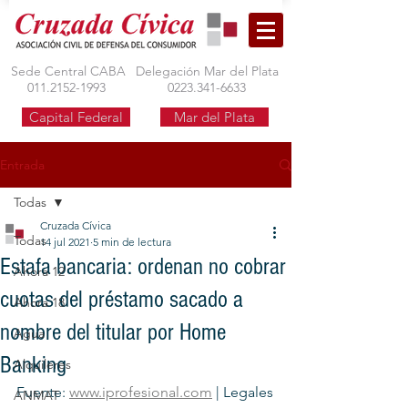
Sede Central CABA
Delegación Mar del Plata
011.2152-1993
0223.341-6633
Capital Federal
Mar del Plata
Entrada
Todas
Cruzada Cívica
Todas
14 jul 2021
5 min de lectura
Estafa bancaria: ordenan no cobrar
Ahora 12
cuotas del préstamo sacado a
Ahora 18
nombre del titular por Home
Agua
Banking
Alquileres
Fuente: 
www.iprofesional.com
 | Legales
ANMAT