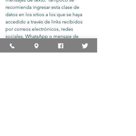
recomienda ingresar esta clase de 
datos en los sitios a los que se haya 
accedido a través de links recibidos 
por correos electrónicos, redes 
sociales, WhatsApp o mensaje de 
texto.
En síntesis, 
en el contexto actual es 
necesario extremar los cuidados al 
realizar operaciones mediante 
plataformas electrónicas
, y en caso de 
resultar víctima de uno de estos 
delitos, es necesario acudir a la justicia 
lo antes posible para realizar la 
denuncia correspondiente, y así lograr 
detener la ejecución de los préstamos 
que se hubieran solicitado.
Los jueces tuvieron en cuenta que se 