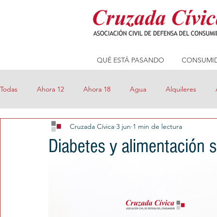
QUÉ ESTÁ PASANDO
CONSUMID
Todas
Ahora 12
Ahora 18
Agua
Alquileres
Cruzada Cívica
3 jun
1 min de lectura
Compras online
Consejos
Consumo Seguro
Cre
Diabetes y alimentación 
Eficiencia Energética
Electricidad
FM Millenium
Precios Máximos
Precios Transparentes
Prepagas