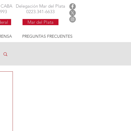
 argentina
l CABA
Delegación Mar del Plata
1993
0223.341-6633
deral
Mar del Plata
RENSA
PREGUNTAS FRECUENTES