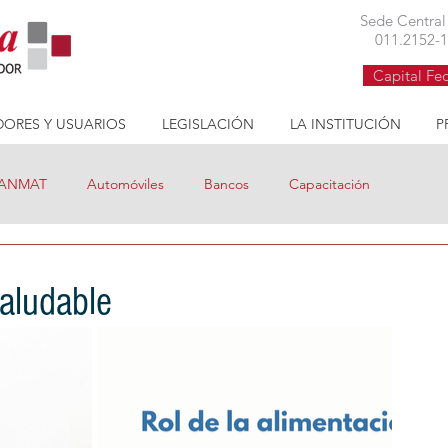
Cruzada Cívica asociación civil defensa consumidor buenos aires
Sede Centra
011.2152-
Capital Fe
ORES Y USUARIOS
LEGISLACIÓN
LA INSTITUCIÓN
P
ANMAT
Automóviles
Bancos
Capacitación
ditos
Coronavirus
Cruzada Nutritiva
saludable
Gas
Información
Internet
Precios cuidados
Procrear
Reclamos
Tarifas
Tarifa Social