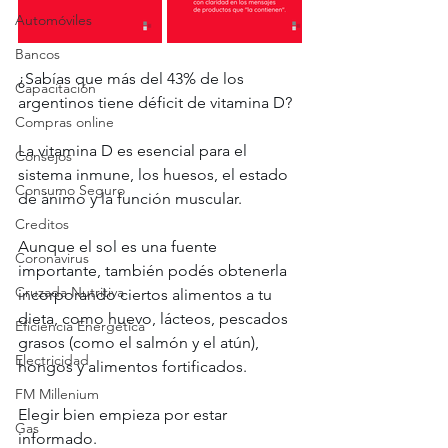
Automóviles
Bancos
¿Sabías que más del 43% de los 
Capacitación
argentinos tiene déficit de vitamina D?
Compras online
La vitamina D es esencial para el 
Consejos
sistema inmune, los huesos, el estado 
Consumo Seguro
de ánimo y la función muscular.
Creditos
Aunque el sol es una fuente 
Coronavirus
importante, también podés obtenerla 
Cruzada Nutritiva
incorporando ciertos alimentos a tu 
dieta, como huevo, lácteos, pescados 
Eficiencia Energética
grasos (como el salmón y el atún), 
Electricidad
hongos y alimentos fortificados.
FM Millenium
Elegir bien empieza por estar 
Gas
informado.