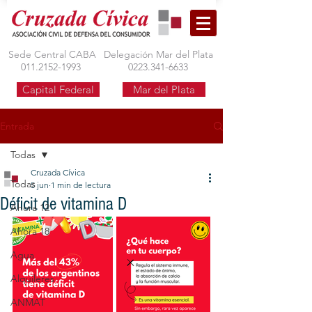
Sede Central CABA
Delegación Mar del Plata
011.2152-1993
0223.341-6633
Capital Federal
Mar del Plata
Entrada
Todas
Cruzada Cívica
Todas
5 jun
1 min de lectura
Déficit de vitamina D
Ahora 12
Ahora 18
Agua
Alquileres
ANMAT