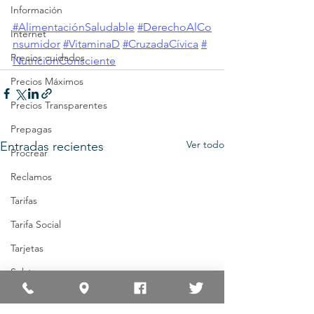
Información
#AlimentaciónSaludable
#DerechoAlCo
Internet
nsumidor
#VitaminaD
#CruzadaCívica
#
Precios cuidados
NutriciónConsciente
Precios Máximos
Precios Transparentes
Prepagas
Ver todo
Entradas recientes
Procrear
Reclamos
Tarifas
Tarifa Social
Tarjetas
Subtes
Transporte